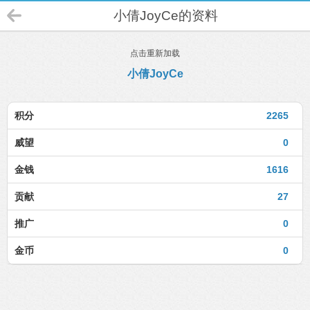
小倩JoyCe的资料
点击重新加载
小倩JoyCe
积分
2265
威望
0
金钱
1616
贡献
27
推广
0
金币
0