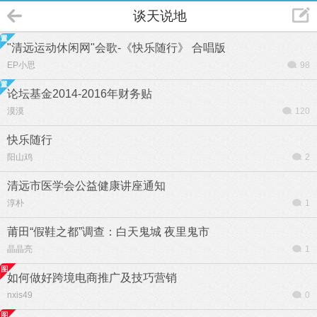
谈天说地
"清远运动休闲网"会歌-《快乐随行》 合唱版
EP小思
98
论坛基金2014-2016年财务贴
漠漠
120
快乐随行
阳山鸡
2
清远市医学会公益健康讲座通知
淳朴
1
莆田“假鞋之都”调查：白天鬼城 夜里鬼市
晶晶亮
1
如何做好跨境电商推广及技巧营销
nxis49
0