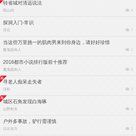
转省城对清远说法
阳山鸡
4
探洞入门-常识
浮石
7
当这些万里挑一的肌肉男来到你身边，请好好珍惜
魔鬼筋肉人
1
2016都市小说排行版前十推荐
魔鬼筋肉人
0
寻老人痴呆走失者
淳朴
2
城区石角发现白海啄
山野村夫
0
户外多事故，驴行需谨慎
日出东方
2