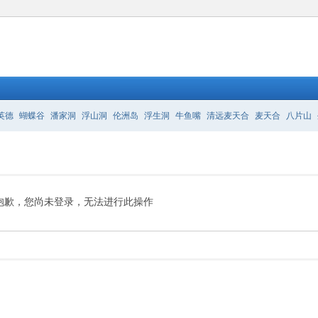
英德
蝴蝶谷
潘家洞
浮山洞
伦洲岛
浮生洞
牛鱼嘴
清远麦天合
麦天合
八片山
仔
抱歉，您尚未登录，无法进行此操作