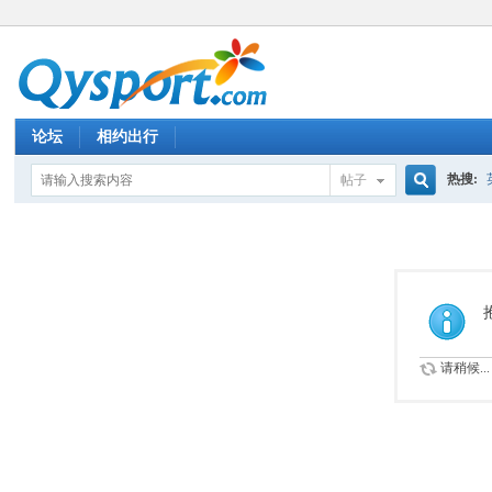
论坛
相约出行
热搜:
帖子
搜
仙度军
索
请稍候...