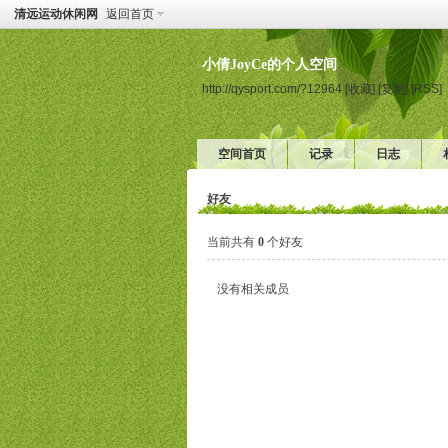
清远运动休闲网
返回首页
小倩JoyCe的个人空间
http://qysport.com/?12964
[收藏]
[复制]
[RSS]
空间首页
记录
日志
好友
当前共有
0
个好友
没有相关成员