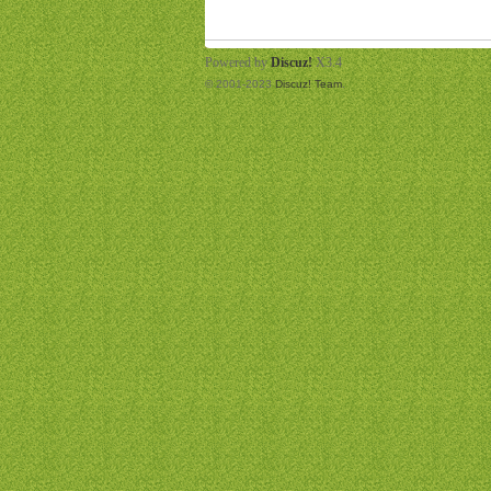
Powered by
Discuz!
X3.4
© 2001-2023
Discuz! Team
.