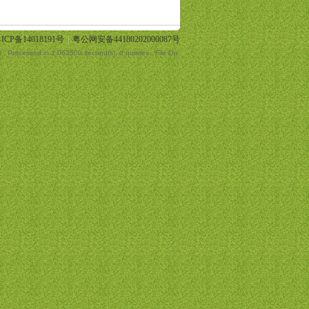
ICP备14018191号
|
粤公网安备44180202000087号
3
, Processed in 1.062500 second(s), 6 queries , File On.