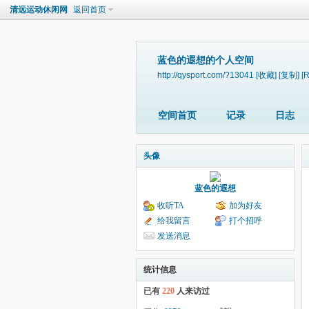
清远运动休闲网
返回首页
蓝色的遐想的个人空间
http://qysport.com/?13041
[收藏]
[复制]
[
空间首页
记录
日志
头像
蓝色的遐想
收听TA
加为好友
给我留言
打个招呼
发送消息
统计信息
已有
220
人来访过