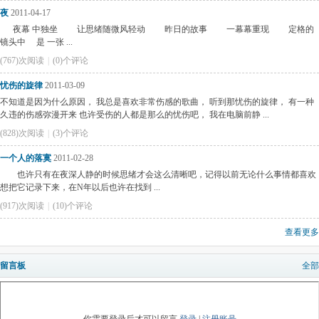
夜
2011-04-17
夜幕 中独坐 让思绪随微风轻动 昨日的故事 一幕幕重现 定格的
镜头中 是 一张 ...
(767)次阅读
|
(0)个评论
忧伤的旋律
2011-03-09
不知道是因为什么原因， 我总是喜欢非常伤感的歌曲， 听到那忧伤的旋律， 有一种
久违的伤感弥漫开来 也许受伤的人都是那么的忧伤吧， 我在电脑前静 ...
(828)次阅读
|
(3)个评论
一个人的落寞
2011-02-28
也许只有在夜深人静的时候思绪才会这么清晰吧，记得以前无论什么事情都喜欢
想把它记录下来，在N年以后也许在找到 ...
(917)次阅读
|
(10)个评论
查看更多
留言板
全部