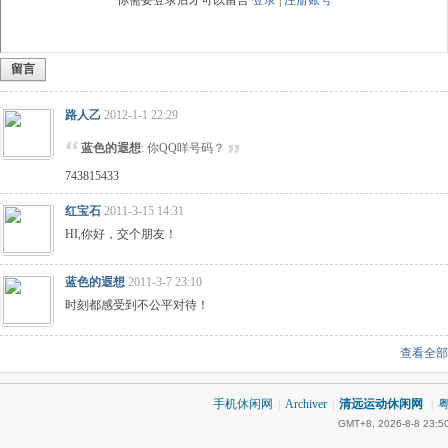
你需要登录后才可以留言
登录
|
注册账号
留言
路人乙
2012-1-1 22:29
蓝色的遐想
: 你QQ咩号码？
743815433
红宝石
2011-3-15 14:31
HI,你好，交个朋友！
蓝色的遐想
2011-3-7 23:10
时刻都感受到不公平对待！
查看全部
手机休闲网
|
Archiver
|
清远运动休闲网
|
粤
GMT+8, 2026-8-8 23:5