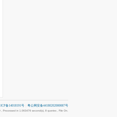
ICP备14018191号
|
粤公网安备44180202000087号
0
, Processed in 1.063476 second(s), 8 queries , File On.