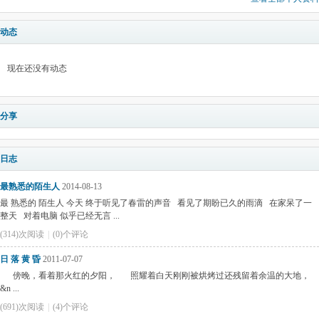
动态
现在还没有动态
分享
日志
最熟悉的陌生人
2014-08-13
最 熟悉的 陌生人 今天 终于听见了春雷的声音 看见了期盼已久的雨滴 在家呆了一
整天 对着电脑 似乎已经无言 ...
(314)次阅读
|
(0)个评论
日 落 黄 昏
2011-07-07
傍晚，看着那火红的夕阳， 照耀着白天刚刚被烘烤过还残留着余温的大地，
&n ...
(691)次阅读
|
(4)个评论