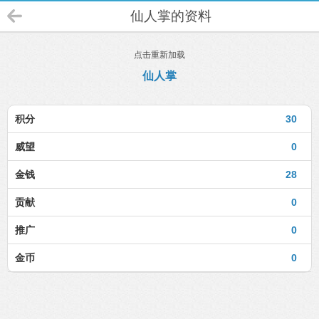
仙人掌的资料
点击重新加载
仙人掌
积分
30
威望
0
金钱
28
贡献
0
推广
0
金币
0