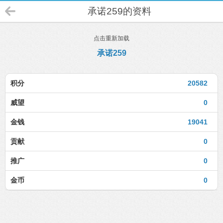
承诺259的资料
点击重新加载
承诺259
积分
20582
威望
0
金钱
19041
贡献
0
推广
0
金币
0